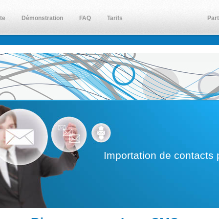
ite
Démonstration
FAQ
Tarifs
Par
Importation de contacts 